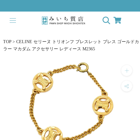
ス
キ
ッ
プ
し
て
TOP
>
CELINE セリーヌ トリオンフ ブレスレット ブレス ゴールドカ
コ
ラー マカダム アクセサリー レディース M2365
ン
テ
ン
ツ
に
移
動
す
る