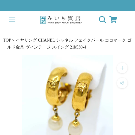
ス
キ
ッ
プ
し
て
TOP
>
イヤリング CHANEL シャネル フェイクパール ココマーク ゴ
コ
ールド金具 ヴィンテージ スイング 21k530-4
ン
テ
ン
ツ
に
移
動
す
る