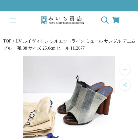
ス
キ
ッ
プ
し
て
TOP
>
LV ルイヴィトン シルエットライン ミュール サンダル デニム
コ
ブルー 靴 38 サイズ 25.0cm ヒール H12677
ン
テ
ン
ツ
に
移
動
す
る