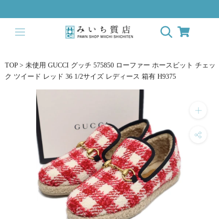
ス
キ
ッ
プ
し
て
TOP
>
未使用 GUCCI グッチ 575850 ローファー ホースビット チェッ
コ
ク ツイード レッド 36 1/2サイズ レディース 箱有 H9375
ン
テ
ン
ツ
に
移
動
す
る