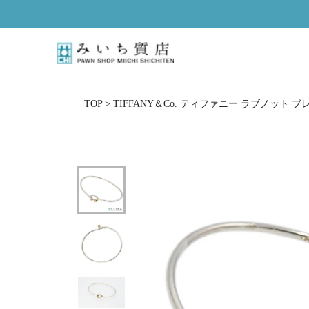
ス
キ
ッ
プ
し
て
コ
TOP
>
TIFFANY＆Co. ティファニー ラブノット ブレ
ン
テ
ン
ツ
に
移
動
す
る