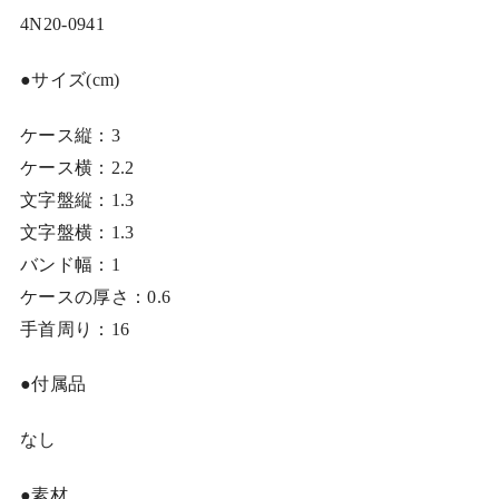
4N20-0941
●サイズ(cm)
ケース縦：3
ケース横：2.2
文字盤縦：1.3
文字盤横：1.3
バンド幅：1
ケースの厚さ：0.6
手首周り：16
●付属品
なし
●素材