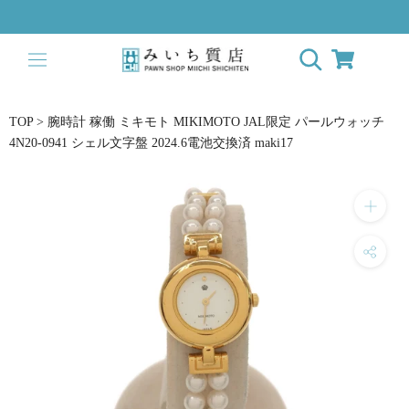
ス
キ
ッ
プ
し
て
TOP
>
腕時計 稼働 ミキモト MIKIMOTO JAL限定 パールウォッチ
コ
4N20-0941 シェル文字盤 2024.6電池交換済 maki17
ン
テ
ン
ツ
に
移
動
す
る