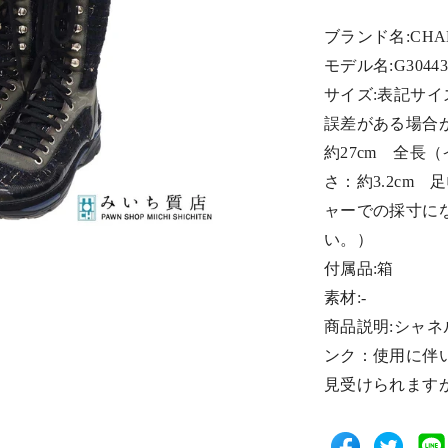
ブランド名:CHA
モデル名:G3044
サイズ:表記サイズ
誤差がある場合
約27cm 全長
さ：約3.2cm
ャーでの採寸に
い。）
付属品:箱
素材:-
商品説明:シャネ
ンク：使用に伴
見受けられます