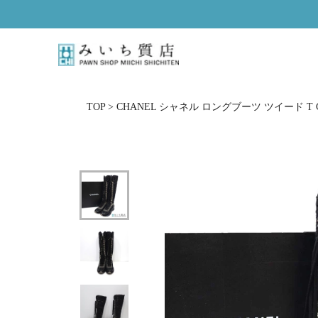
ス
キ
ッ
プ
し
て
コ
TOP
>
CHANEL シャネル ロングブーツ ツイード T G3
ン
テ
ン
ツ
に
移
動
す
る