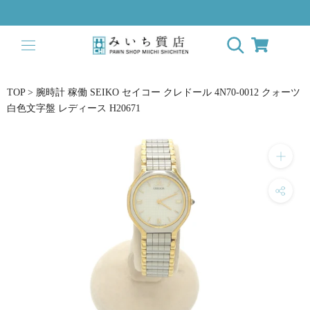
ス
キ
ッ
プ
し
て
TOP
>
腕時計 稼働 SEIKO セイコー クレドール 4N70-0012 クォーツ
コ
白色文字盤 レディース H20671
ン
テ
ン
ツ
に
移
動
す
る