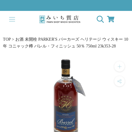
ス
キ
ッ
プ
し
て
TOP
>
お酒 未開栓 PARKER'S パーカーズ ヘリテージ ウィスキー 10
コ
年 コニャック樽 バレル・フィニッシュ 50％ 750ml 23k353-28
ン
テ
ン
ツ
に
移
動
す
る