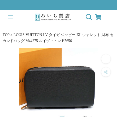
ス
キ
ッ
プ
し
て
TOP
>
LOUIS VUITTON LV タイガ ジッピー XL ウォレット 財布 セ
コ
カンドバッグ M44275 ルイヴィトン H5656
ン
テ
ン
ツ
に
移
動
す
る