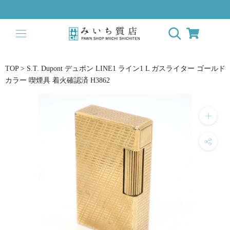
ス
キ
ッ
プ
し
て
TOP
>
S.T. Dupont デュポン LINE1 ライン1 L ガスライター ゴールド
コ
カラー 喫煙具 着火確認済 H3862
ン
テ
ン
ツ
に
移
動
す
る