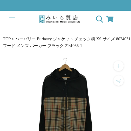
ス
キ
ッ
プ
し
て
TOP
>
バーバリー Burberry ジャケット チェック柄 XS サイズ 8024031
コ
フード メンズ パーカー ブラック 21s1056-1
ン
テ
ン
ツ
に
移
動
す
る