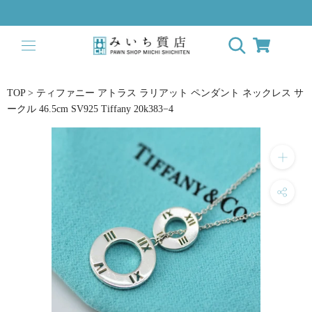
ス
キ
ッ
プ
し
て
TOP
>
ティファニー アトラス ラリアット ペンダント ネックレス サ
コ
ークル 46.5cm SV925 Tiffany 20k383−4
ン
テ
ン
ツ
に
移
動
す
る