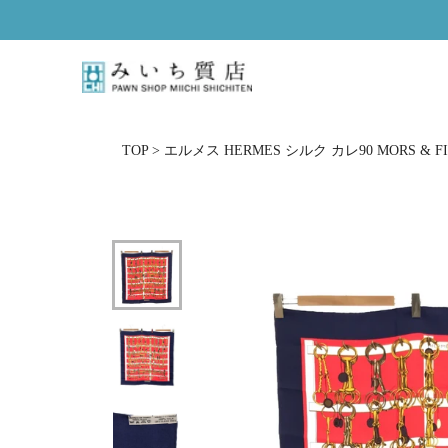
ス
キ
ッ
プ
し
て
コ
TOP
>
エルメス HERMES シルク カレ90 MORS & 
ン
テ
ン
ツ
に
移
動
す
る