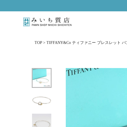
ス
キ
ッ
プ
し
て
コ
TOP
>
TIFFANY&Co ティファニー ブレスレット バン
ン
テ
ン
ツ
に
移
動
す
る