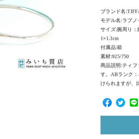
ブランド名:TIF
モデル名:ラブノ
サイズ:腕周り：約
1×1.3cm
付属品:箱
素材:925/750
商品説明:ティ
す。ABランク
けられますが、