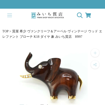
ス
キ
ッ
プ
し
て
TOP
>
質屋 希少 ヴァンクリーフ＆アーペル ヴィンテージ ウッド エ
コ
レファント ブローチ K18 ダイヤ 象 みいち質店 H997
ン
テ
ン
ツ
に
移
動
す
る