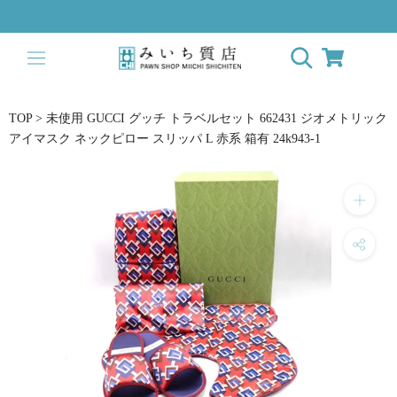
ス
キ
ッ
プ
し
て
TOP
>
未使用 GUCCI グッチ トラベルセット 662431 ジオメトリック
コ
アイマスク ネックピロー スリッパ L 赤系 箱有 24k943-1
ン
テ
ン
ツ
に
移
動
す
る