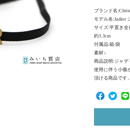
ブランド名:Christ
モデル名:Jadi
サイズ:平置き全長
約3.3cm
付属品:箱/袋
素材:-
商品説明:ジャデ
使用に伴う小傷
頂ける商品です