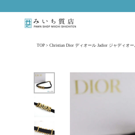
ス
キ
ッ
プ
し
て
コ
TOP
>
Christian Dior ディオール Jadior ジ
ン
テ
ン
ツ
に
移
動
す
る