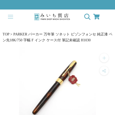
ス
キ
ッ
プ
し
て
TOP
>
PARKER パーカー 万年筆 ソネット ビゾンフォンセ 純正漆 ペ
コ
ン先18K/750 字幅 F インク ケース付 筆記未確認 H1030
ン
テ
ン
ツ
に
移
動
す
る