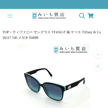
ス
キ
ッ
プ
し
て
TOP
>
ティファニー サングラス TF4162-F 箱 ケース Tiffany & Co.
コ
56□17 140 メガネ H4088
ン
テ
ン
ツ
に
移
動
す
る