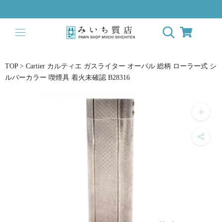
ス
キ
ッ
プ
し
て
TOP
>
Cartier カルティエ ガスライター オーバル 総柄 ローラー式 シ
コ
ルバーカラー 喫煙具 着火未確認 B28316
ン
テ
ン
ツ
に
移
動
す
る