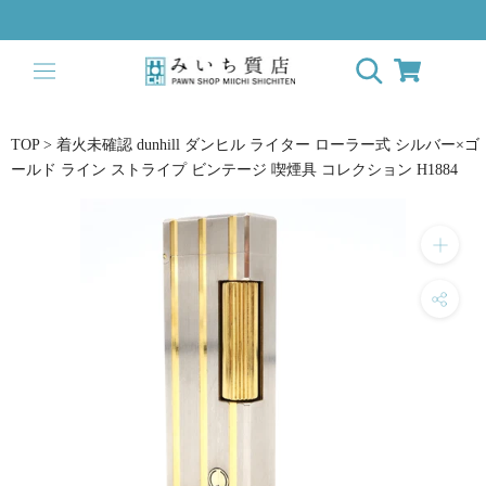
ス
キ
ッ
プ
し
て
TOP
>
着火未確認 dunhill ダンヒル ライター ローラー式 シルバー×ゴ
コ
ールド ライン ストライプ ビンテージ 喫煙具 コレクション H1884
ン
テ
ン
ツ
に
移
動
す
る