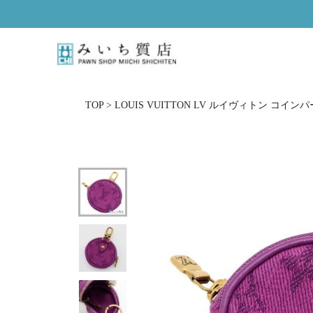
ス
キ
ッ
プ
し
て
コ
TOP
>
LOUIS VUITTON LV ルイヴィトン コイン
ン
テ
ン
ツ
に
移
動
す
る