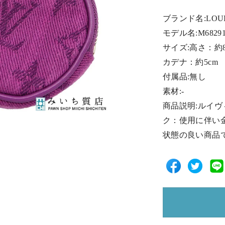
ブランド名:LOUI
モデル名:M6829
サイズ:高さ：約8
カデナ：約5cm
付属品:無し
素材:-
商品説明:ルイ
ク：使用に伴い
状態の良い商品