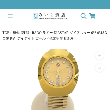
ス
キ
ッ
プ
し
て
TOP
>
稼働 腕時計 RADO ラドー DIASTAR ダイアスター 636.0313.3
コ
自動巻き デイデイト ゴールド色文字盤 H11864
ン
テ
ン
ツ
に
移
動
す
る