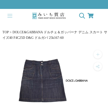
ス
キ
ッ
プ
し
て
TOP
>
DOLCE&GABBANA ドルチェ＆ガッバーナ デニム スカート サ
コ
イズ40 F4C25D D&G ドルガバ 25k167-60
ン
テ
ン
ツ
に
移
動
す
る