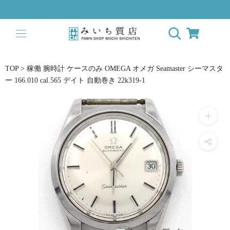
ス
キ
ッ
プ
し
て
TOP
>
稼働 腕時計 ケースのみ OMEGA オメガ Seamaster シーマスタ
コ
ー 166.010 cal.565 デイト 自動巻き 22k319-1
ン
テ
ン
ツ
に
移
動
す
る