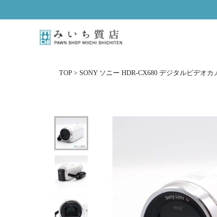
ス
キ
ッ
プ
し
て
コ
TOP
>
SONY ソニー HDR-CX680 デジタルビデオカ
ン
テ
ン
ツ
に
移
動
す
る