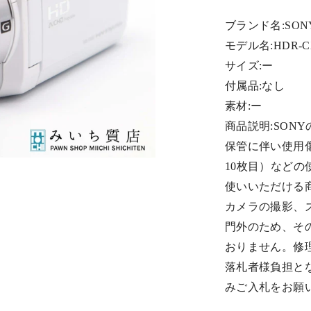
ブランド名:SON
モデル名:HDR-C
サイズ:ー
付属品:なし
素材:ー
商品説明:SON
保管に伴い使用
10枚目）など
使いいただける商
カメラの撮影、
門外のため、そ
おりません。修
落札者様負担と
みご入札をお願