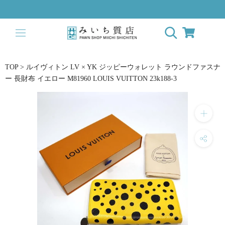
ス
キ
ッ
プ
し
て
TOP
>
ルイヴィトン LV × YK ジッピーウォレット ラウンドファスナ
コ
ー 長財布 イエロー M81960 LOUIS VUITTON 23k188-3
ン
テ
ン
ツ
に
移
動
す
る