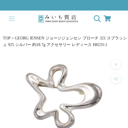
ス
キ
ッ
プ
し
て
TOP
>
GEORG JENSEN ジョージジェンセン ブローチ 321 スプラッシ
コ
ュ 925 シルバー 約18.7g アクセサリー レディース H8233-1
ン
テ
ン
ツ
に
移
動
す
る