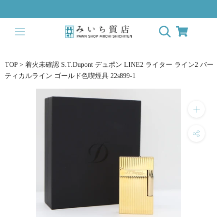
ス
キ
ッ
プ
し
て
TOP
>
着火未確認 S.T.Dupont デュポン LINE2 ライター ライン2 バー
コ
ティカルライン ゴールド色喫煙具 22s899-1
ン
テ
ン
ツ
に
移
動
す
る