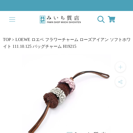
ス
キ
ッ
プ
し
て
TOP
>
LOEWE ロエベ フラワーチャーム ローズアイアン ソフトホワ
コ
イト 111.10.125 バッグチャーム H19215
ン
テ
ン
ツ
に
移
動
す
る