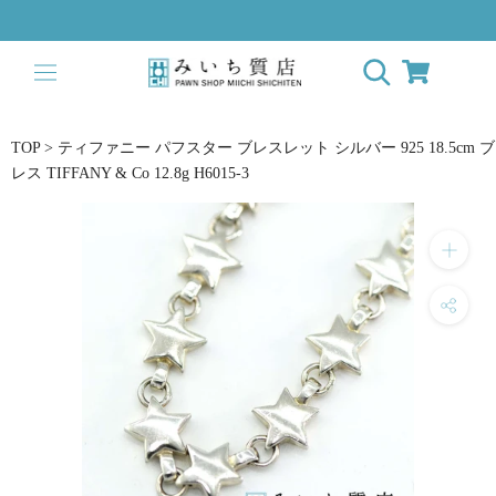
ス
キ
ッ
プ
し
て
TOP
>
ティファニー パフスター ブレスレット シルバー 925 18.5cm ブ
コ
レス TIFFANY & Co 12.8g H6015-3
ン
テ
ン
ツ
に
移
動
す
る