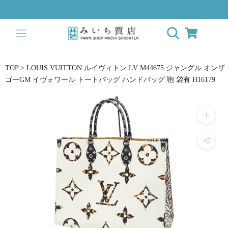
ス
キ
ッ
プ
し
て
TOP
>
LOUIS VUITTON ルイヴィトン LV M44675 ジャングル オンザ
コ
ゴーGM イヴォワール トートバッグ ハンドバッグ 鞄 袋有 H16179
ン
テ
ン
ツ
に
移
動
す
る