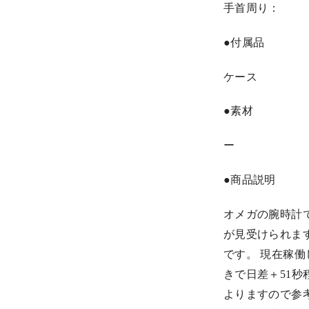
手首周り：
●付属品
ケース
●素材
ー
●商品説明
オメガの腕時計
が見受けられま
です。 現在稼
きで日差＋51
よりますので参