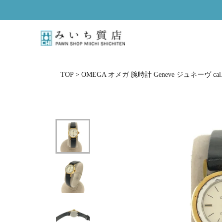
ス
キ
ッ
プ
し
て
コ
TOP
>
OMEGA オメガ 腕時計 Geneve ジュネーヴ ca
ン
テ
ン
ツ
に
移
動
す
る