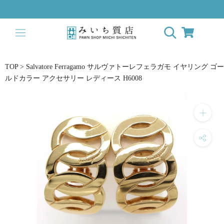
ス
キ
ッ
プ
し
て
TOP
>
Salvatore Ferragamo サルヴァトーレフェラガモ イヤリング ゴー
コ
ルドカラー アクセサリー レディース H6008
ン
テ
ン
ツ
に
移
動
す
る