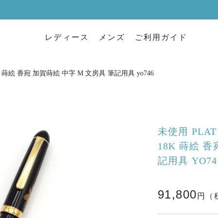
レディース
メンズ
ご利用ガイド
8K 蒔絵 香宛 加賀蒔絵 中字 M 文房具 筆記用具 yo746
未使用 PLAT
18K 蒔絵 
記用具 YO74
91,800