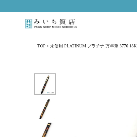
ス
キ
ッ
プ
し
て
コ
TOP
>
未使用 PLATINUM プラチナ 万年筆 3776 1
ン
テ
ン
ツ
に
移
動
す
る