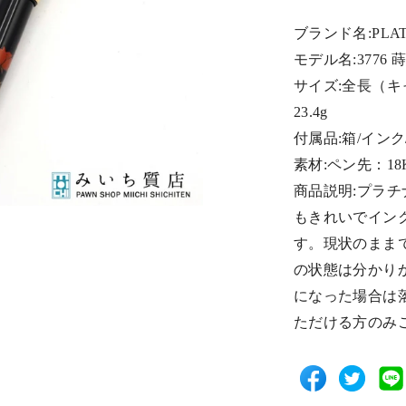
ブランド名:PLA
モデル名:3776 
サイズ:全長（キ
23.4g
付属品:箱/インク
素材:ペン先：18
商品説明:プラチ
もきれいでイン
す。現状のまま
の状態は分かり
になった場合は
ただける方のみ