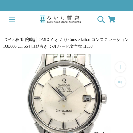
ス
キ
ッ
プ
し
て
TOP
>
稼働 腕時計 OMEGA オメガ Constellation コンステレーション
コ
168.005 cal.564 自動巻き シルバー色文字盤 H538
ン
テ
ン
ツ
に
移
動
す
る