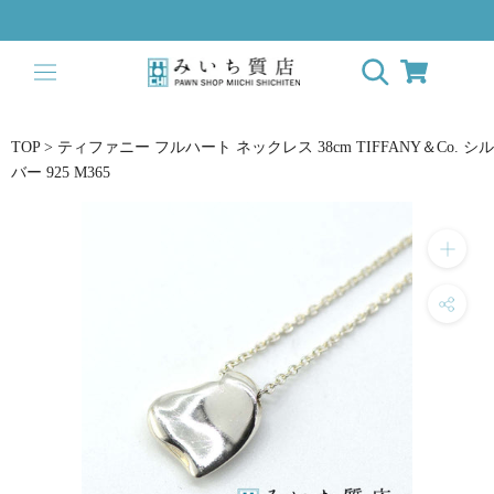
ス
キ
ッ
プ
し
て
TOP
>
ティファニー フルハート ネックレス 38cm TIFFANY＆Co. シル
コ
バー 925 M365
ン
テ
ン
ツ
に
移
動
す
る