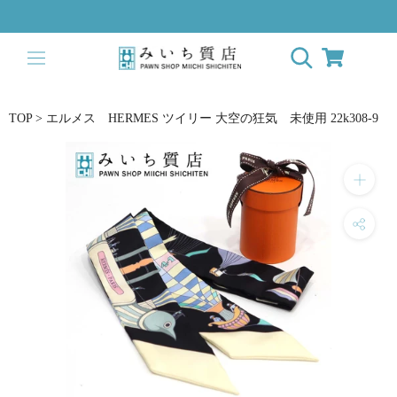
ス
キ
ッ
プ
し
て
TOP
>
エルメス HERMES ツイリー 大空の狂気 未使用 22k308-9
コ
ン
テ
ン
ツ
に
移
動
す
る