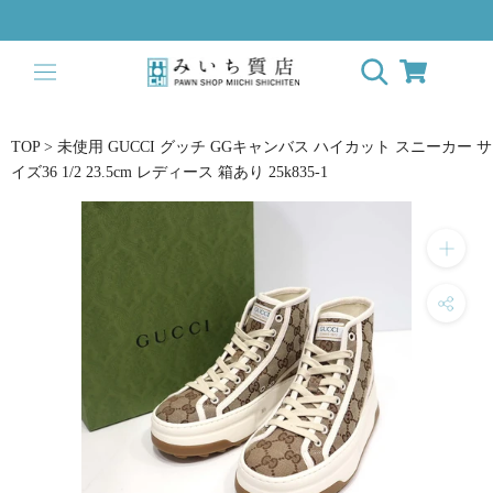
ス
キ
ッ
プ
し
て
TOP
>
未使用 GUCCI グッチ GGキャンバス ハイカット スニーカー サ
コ
イズ36 1/2 23.5cm レディース 箱あり 25k835-1
ン
テ
ン
ツ
に
移
動
す
る