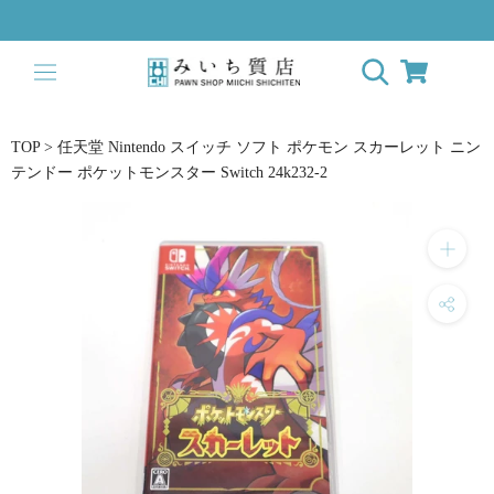
ス
キ
ッ
プ
し
て
TOP
>
任天堂 Nintendo スイッチ ソフト ポケモン スカーレット ニン
コ
テンドー ポケットモンスター Switch 24k232-2
ン
テ
ン
ツ
に
移
動
す
る