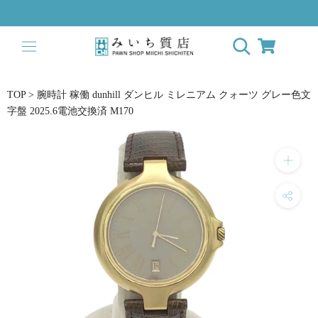
ス
キ
ッ
プ
し
て
TOP
>
腕時計 稼働 dunhill ダンヒル ミレニアム クォーツ グレー色文
コ
字盤 2025.6電池交換済 M170
ン
テ
ン
ツ
に
移
動
す
る