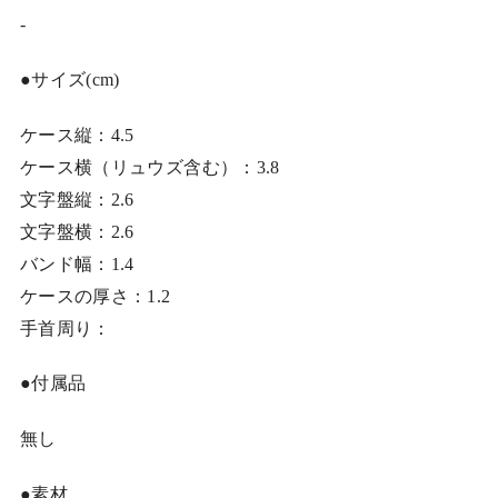
-
●サイズ(cm)
ケース縦：4.5
ケース横（リュウズ含む）：3.8
文字盤縦：2.6
文字盤横：2.6
バンド幅：1.4
ケースの厚さ：1.2
手首周り：
●付属品
無し
●素材