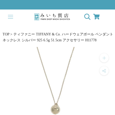
ス
キ
ッ
プ
し
て
TOP
>
ティファニー TIFFANY & Co. ハードウェアボール ペンダント
コ
ネックレス シルバー 925 6.5g 51.5cm アクセサリー H11778
ン
テ
ン
ツ
に
移
動
す
る