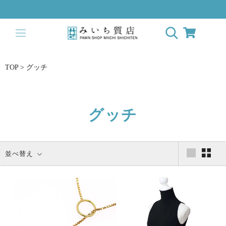
ス
キ
ッ
プ
し
て
TOP
>
グッチ
コ
ン
テ
ン
グッチ
ツ
に
移
並べ替え
動
す
る